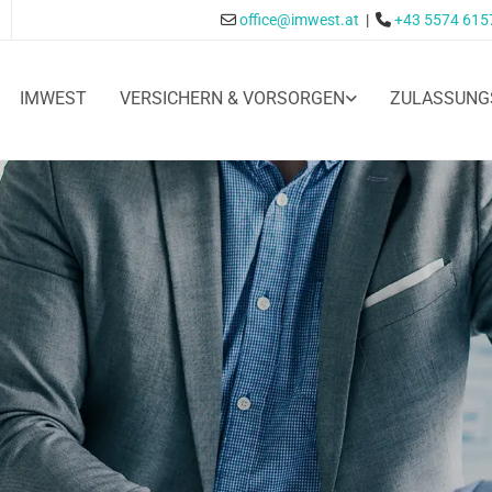
office@imwest.at
|
+43 5574 615


IMWEST
VERSICHERN & VORSORGEN
ZULASSUNG