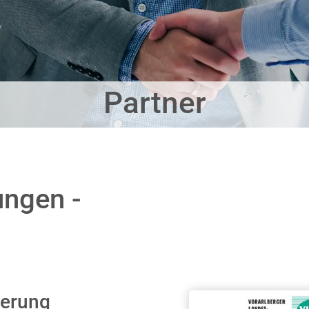
Partner
ngen -
herung