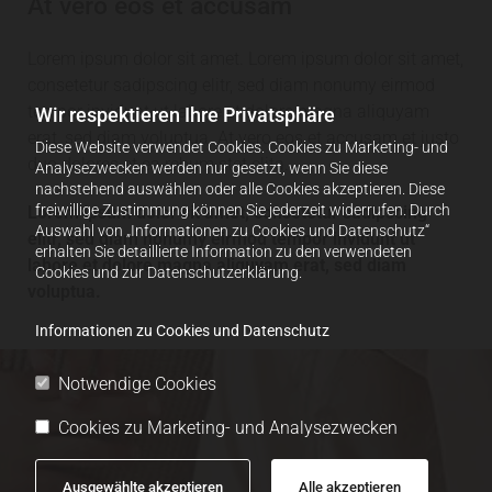
At vero eos et accusam
Lorem ipsum dolor sit amet. Lorem ipsum dolor sit amet,
consetetur sadipscing elitr, sed diam nonumy eirmod
tempor invidunt ut labore et dolore magna aliquyam
Wir respektieren Ihre Privatsphäre
erat, sed diam voluptua. At vero eos et accusam et justo
Diese Website verwendet Cookies. Cookies zu Marketing- und
duo dolores et ea rebum stet clita.
Analysezwecken werden nur gesetzt, wenn Sie diese
nachstehend auswählen oder alle Cookies akzeptieren. Diese
freiwillige Zustimmung können Sie jederzeit widerrufen. Durch
Lorem ipsum dolor sit amet, consetetur sadipscing
Auswahl von „Informationen zu Cookies und Datenschutz“
elitr, sed diam nonumy eirmod tempor invidunt ut
erhalten Sie detaillierte Information zu den verwendeten
labore et dolore magna aliquyam erat, sed diam
Cookies und zur Datenschutzerklärung.
voluptua.
Informationen zu Cookies und Datenschutz
Notwendige Cookies
Cookies zu Marketing- und Analysezwecken
Ausgewählte akzeptieren
Alle akzeptieren