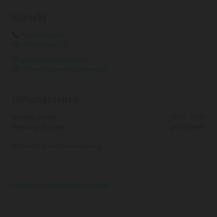
Kontakt
+43 5574 61575

office@imwest.at

guenther.juen@imwest.at

michael.holzmueller@imwest.at

Öffnungszeiten
Montag - Freitag
08:00 - 12:00
Samstag - Sonntag
geschlossen
Nachmittags nach Vereinbarung
Impressum
|
Datenschutz
|
Kontakt